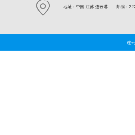
地址：中国.江苏.连云港 邮编：222
连