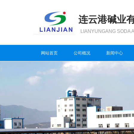
连云港碱业
LIANYUNGANG SODA A
网站首页
公司概况
新闻中心