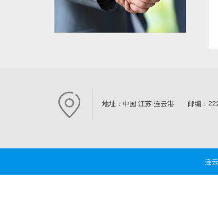
地址：中国.江苏.连云港 邮编：222
连