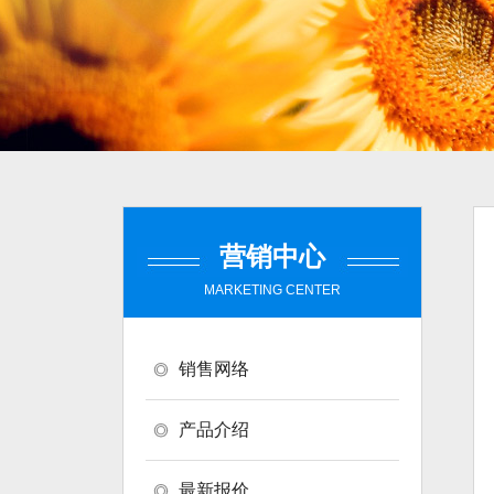
营销中心
MARKETING CENTER
销售网络
产品介绍
最新报价