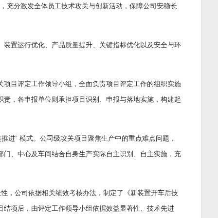
间”，充分激发全体员工技术攻关与创新活动，保障公司安稳长
装置运行优化、产品质量提升、关键指标优化以及安全与环
项目评定工作领导小组，全面负责项目评定工作的组织实施
职责，各申报单位则承担项目识别、申报与落地实施，构建起
推进” 模式。公司级攻关项目聚焦生产中的重点难点问题，
部门、中心及车间结合自身生产实际自主识别、自主实施，充
极性，公司依据相关绩效考核办法，制定了《新装置开车后技
目结项后，由评定工作领导小组依据效益显著性、技术先进