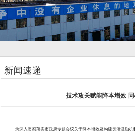
新闻速递
技术攻关赋能降本增效 
为深入贯彻落实市政府专题会议关于降本增效及构建灵活激励机制