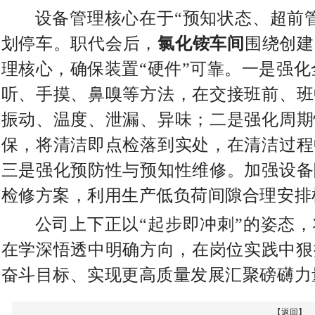
设备管理核心在于“预知状态、超前
划停车。职代会后，
氯化铵车间
围绕创建
理核心，确保装置“硬件”可靠。一是强化
听、手摸、鼻嗅等方法，在交接班前、班
振动、温度、泄漏、异味；二是强化周期
保，将清洁即点检落到实处，在清洁过程
三是强化预防性与预知性维修。加强设备
检修方案，利用生产低负荷间隙合理安排
公司上下正以“起步即冲刺”的姿态
在学深悟透中明确方向，在岗位实践中狠抓
奋斗目标、实现更高质量发展汇聚磅礴力
【返回】