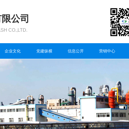
有限公司
SH CO.,LTD.
企业文化
党建纵横
信息公开
营销中心