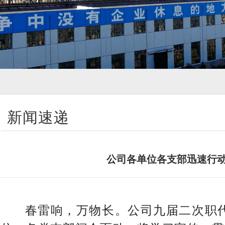
新闻速递
公司各单位各支部迅速行
春雷响，万物长。公司九届二次职