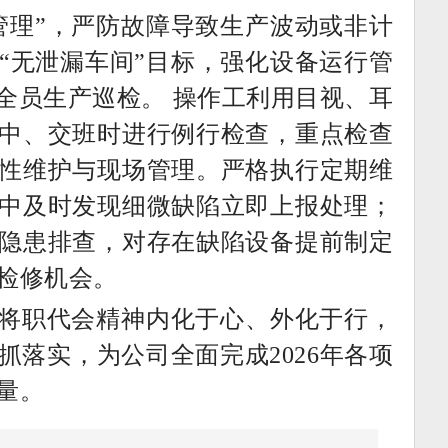
管理”，严防故障导致生产波动或非计
“无泄漏车间”目标，强化设备运行管
全员生产巡检。 操作工利用目视、耳
中、交班时进行例行检查，重点检查
性维护与现场管理。严格执行定期维
中及时发现细微缺陷立即上报处理；
隐患排查，对存在缺陷设备提前制定
检修机会。
，将职代会精神内化于心、外化于行，
落实，为公司全面完成2026年各项
量。