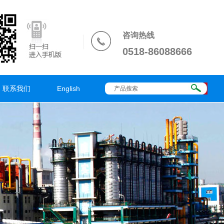
咨询热线
0518-86088666
联系我们
English