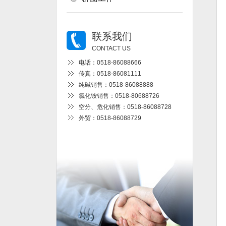
联系我们
CONTACT US
电话：0518-86088666
传真：0518-86081111
纯碱销售：0518-86088888
氯化铵销售：0518-80688726
空分、危化销售：0518-86088728
外贸：0518-86088729